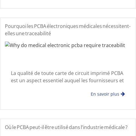
électroniques. Ce processus implique les s
Pourquoi les PCBA électroniques médicales nécessitent-
elles une traceabilité
La qualité de toute carte de circuit imprimé PCBA
est un aspect essentiel auquel les fournisseurs et
fabricants d’équipements doivent prêter
En savoir plus
attention. Il existe de nombreuses façons
d’assurer la qualité du traitement du PCBA
Où le PCBA peut-il être utilisé dans l’industrie médicale ?